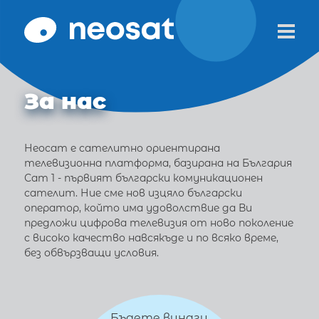
За нас
Неосат е сателитно ориентирана
телевизионна платформа, базирана на България
Сат 1 - първият български комуникационен
сателит. Ние сме нов изцяло български
оператор, който има удоволствие да Ви
предложи цифрова телевизия от ново поколение
с високо качество навсякъде и по всяко време,
без обвързващи условия.
Бъдете винаги